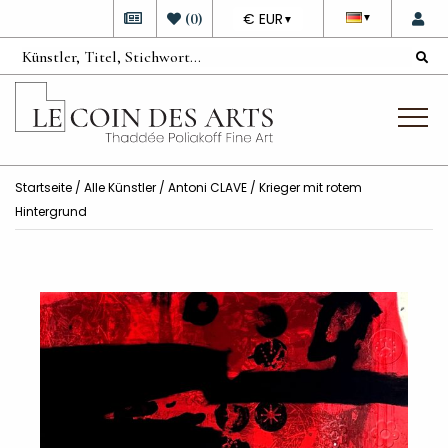
DEVISE
(
0
)
€ EUR
▼
▼
Startseite
/
Alle Künstler
/
Antoni CLAVE
/ Krieger mit rotem
Hintergrund