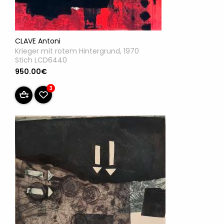
CLAVE Antoni
Krieger mit rotem Hintergrund, 1970
Stich LCD6440
950.00€
3