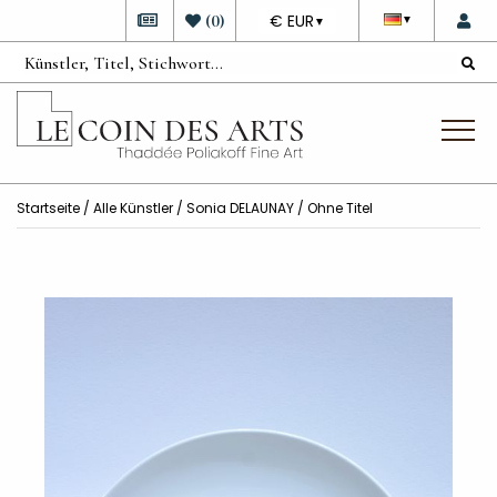
DEVISE
(
0
)
€ EUR
▼
▼
Startseite
/
Alle Künstler
/
Sonia DELAUNAY
/ Ohne Titel