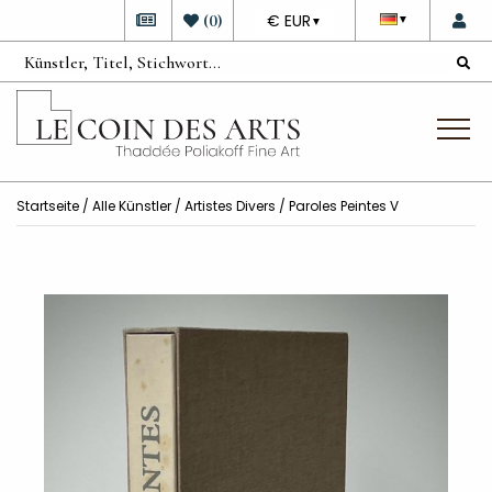
DEVISE
(
0
)
€ EUR
▼
▼
Startseite
/
Alle Künstler
/
Artistes Divers
/ Paroles Peintes V