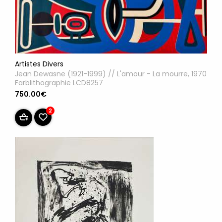
Artistes Divers
Jean Dewasne (1921-1999) // L'amour - La mourre, 1970
Farblithographie LCD8257
750.00€
2