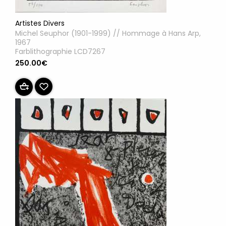
Artistes Divers
Michel Seuphor (1901-1999) // Hommage à Hans Arp,
1967
Farblithographie LCD7267
250.00€