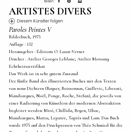
teilen :
ARTISTES DIVERS
+
Diesem Künstler folgen
Paroles Peintes V
Bilderbuch, 1975
Auflage : 132
Herausgeber : Éditions O. Lazar-Vernet
Drucker : Atelier Georges Leblanc; Atelier Morsang
Echtheitszertifikat
Das Werk ist in sehr gutem Zustand
Der fünfte Band des illustrierten Buches mit den Texten
von neun Dichtern (Bayser, Boissonnas, Guillevic, Liberati,
Mandiargues, Noël, Ponge, Roche, Stefan), die jeweils von
einer Radierung von Künstlern der modernen Abstraktion
begleitet werden: Miró, Chillida, Bryen, Ubac,
Mandiargues, Matta, Lepatre, Tapiès und Lam. Das Buch
wurde 1975 auf den Druckpressen von Théo Schmied für die