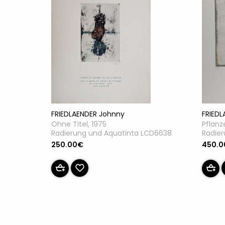
FRIEDLAENDER Johnny
FRIED
Ohne Titel, 1975
Pflanz
Radierung und Aquatinta LCD6638
Radier
250.00€
450.