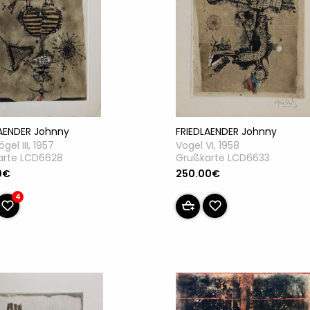
FRIEDLAENDER Johnny
LAENDER Johnny
Vogel VI, 1958
gel III, 1957
Grußkarte LCD6633
arte LCD6628
250.00€
0€
4