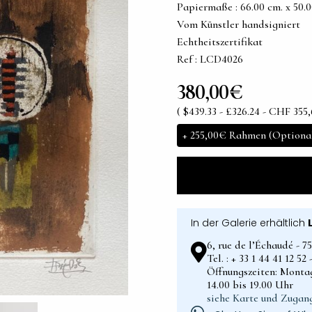
Papiermaße : 66.00 cm. x 50.00 
Vom Künstler handsigniert
Echtheitszertifikat
Ref : LCD4026
380,00€
( $439.33 - £326.24 - CHF 355,
+
255,00€
Rahmen (Optiona
In der Galerie erhältlich
6, rue de l’Échaudé - 7
Tel. : + 33 1 44 41 12 5
Öffnungszeiten: Montag
14.00 bis 19.00 Uhr
siehe Karte und Zugan