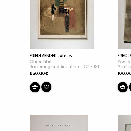
FRIEDLAENDER Johnny
FRIED
Ohne Titel
Zwei Vö
Radierung und Aquatinta LCD7981
Grußk
650.00€
100.0