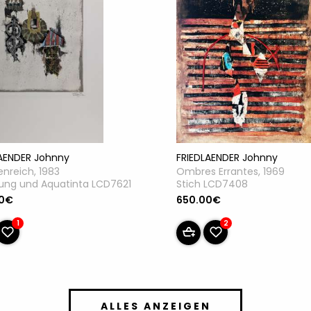
FRIEDLAENDER Johnny
LAENDER Johnny
Ombres Errantes, 1969
enreich, 1983
Stich LCD7408
ung und Aquatinta LCD7621
650.00€
00€
2
1
ALLES ANZEIGEN