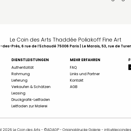
Le Coin des Arts Thaddée Poliakoff Fine Art
des-Prés, 6 rue de l’Echaudé 75006 Paris | Le Marais, 53, rue de Ture
DIENSTLEISTUNGEN
MEHR ERFAHREN
F
Authentizität
FAQ
Rahmung
Links und Partner
Lieferung
Kontakt
Verkaufen & Schätzen
AGB
Leasing
Druckgrafik-Leitfaden
Leitfaden zur Malerei
t 2026 Le Coin des Arts - ©ADAGP - Originaldrucke Galerie -
info@lecoinde