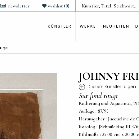
newsletter
wishlist
(
0
)
KÜNSTLER
WERKE
NEUHEITEN
D
ouge
JOHNNY FR
+
Diesem Künstler folgen
Sur fond rouge
Radierung und Aquatinta, 19
Auflage : 87/95
Herausgeber : Jacqueline de 
Katalog : [Schmücking III 376
Bildmaße : 25.00 cm. x 20.00 cm