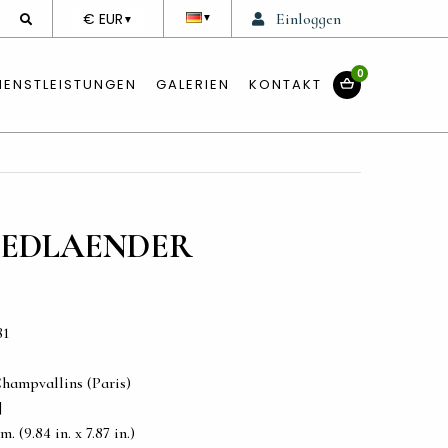
DEVISE
€ EUR
Einloggen
▼
▼
0
IENSTLEISTUNGEN
GALERIEN
KONTAKT
IEDLAENDER
81
Champvallins (Paris)
]
. (9.84 in. x 7.87 in.)