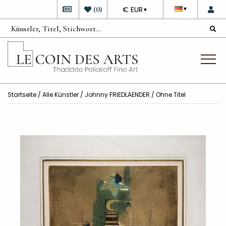
DEVISE
(
0
)
€ EUR
▼
▼
Startseite
/
Alle Künstler
/
Johnny FRIEDLAENDER
/ Ohne Titel