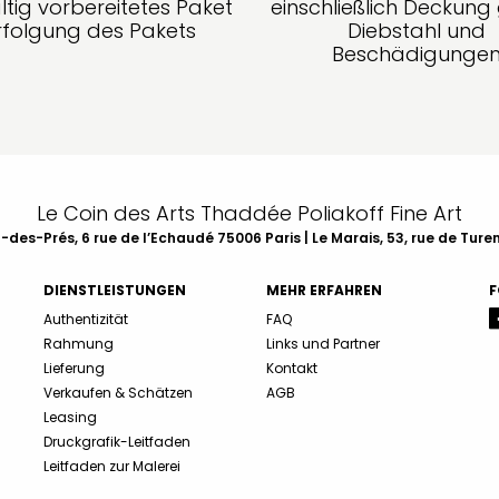
ltig vorbereitetes Paket
einschließlich Deckun
rfolgung des Pakets
Diebstahl und
Beschädigunge
Le Coin des Arts Thaddée Poliakoff Fine Art
des-Prés, 6 rue de l’Echaudé 75006 Paris | Le Marais, 53, rue de Ture
DIENSTLEISTUNGEN
MEHR ERFAHREN
F
Authentizität
FAQ
Rahmung
Links und Partner
Lieferung
Kontakt
Verkaufen & Schätzen
AGB
Leasing
Druckgrafik-Leitfaden
Leitfaden zur Malerei