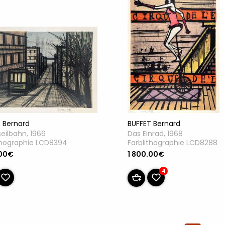
 Bernard
BUFFET Bernard
eilbahn, 1966
Das Einrad, 1968
thographie LCD8394
Farblithographie LCD8288
.00€
1 800.00€
4