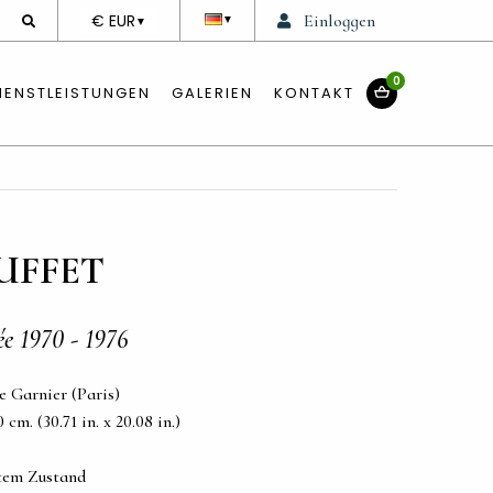
DEVISE
€ EUR
Einloggen
▼
▼
0
IENSTLEISTUNGEN
GALERIEN
KONTAKT
UFFET
e 1970 - 1976
e Garnier (Paris)
cm. (30.71 in. x 20.08 in.)
etem Zustand