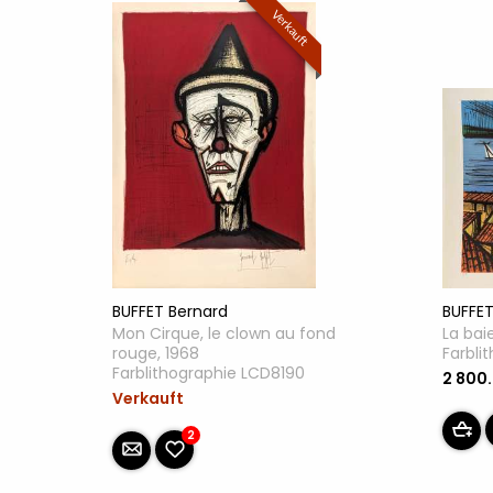
Verkauft
BUFFET
BUFFET Bernard
La bai
Mon Cirque, le clown au fond
Farbli
rouge, 1968
Farblithographie LCD8190
2 800
Verkauft
2