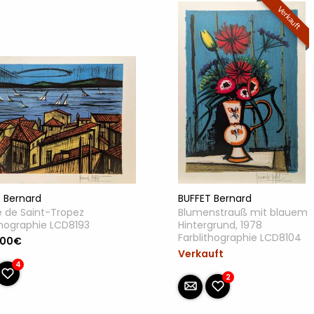
Verkauft
 Bernard
BUFFET Bernard
e de Saint-Tropez
Blumenstrauß mit blauem
thographie LCD8193
Hintergrund, 1978
Farblithographie LCD8104
.00€
Verkauft
4
2