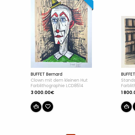
BUFFET
BUFFET Bernard
Stands
Clown mit dem kleinen Hut
Farbli
Farblithographie LCD8514
1 800
3 000.00€