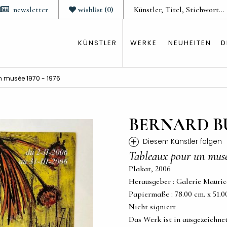
newsletter
wishlist
(
0
)
KÜNSTLER
WERKE
NEUHEITEN
D
n musée 1970 - 1976
BERNARD B
+
Diesem Künstler folgen
Tableaux pour un musé
Plakat, 2006
Herausgeber : Galerie Mauric
Papiermaße : 78.00 cm. x 51.00 
Nicht signiert
Das Werk ist in ausgezeichn