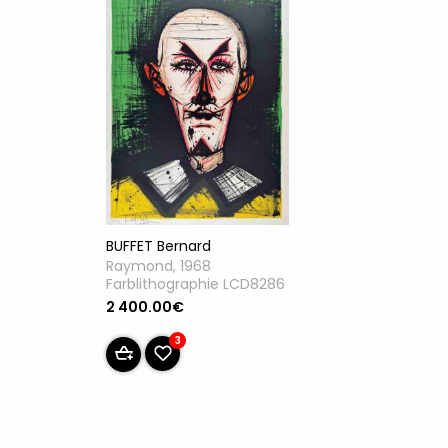
BUFFET Bernard
Raymond, 1968
Farblithographie LCD8286
2 400.00€
3