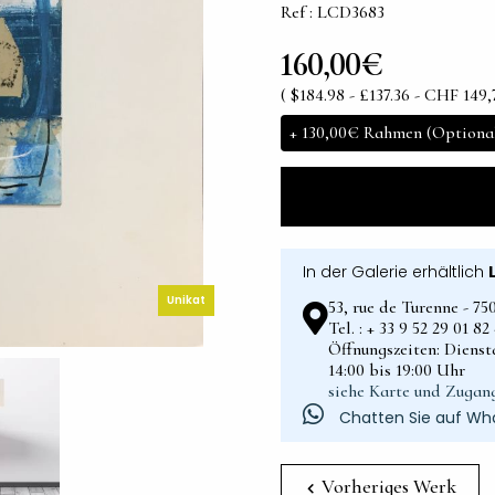
Ref : LCD3683
160,00€
( $184.98 - £137.36 - CHF 149,
+
130,00€
Rahmen (Optiona
In der Galerie erhältlich
Unikat
53, rue de Turenne - 75
Tel. : + 33 9 52 29 01 8
Öffnungszeiten: Dienst
14:00 bis 19:00 Uhr
siehe Karte und Zugan
Chatten Sie auf Wh
Vorheriges Werk