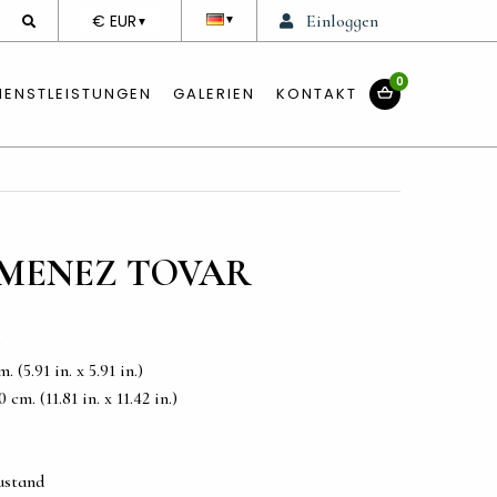
DEVISE
€ EUR
Einloggen
▼
▼
0
IENSTLEISTUNGEN
GALERIEN
KONTAKT
MENEZ TOVAR
)
 (5.91 in. x 5.91 in.)
cm. (11.81 in. x 11.42 in.)
ustand