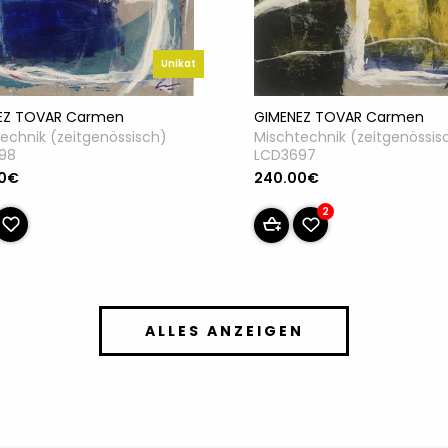
Unikat
EZ TOVAR Carmen
GIMENEZ TOVAR Carmen
echnik (zeitgenössisch)
Mischtechnik (zeitgenössis
98
LCD3697
00€
240.00€
2
ALLES ANZEIGEN