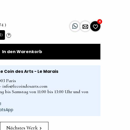
4
74 )
l)
?
In den Warenkorb
Le Coin des Arts - Le Marais
003 Paris
2 - info@lecoindesarts.com
ag bis Samstag von 11:00 bis 13:00 Uhr und von
g
atsApp
Nächstes Werk