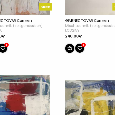
Unikat
EZ TOVAR Carmen
GIMENEZ TOVAR Carmen
echnik (zeitgenössisch)
Mischtechnik (zeitgenössis
56
LCD2159
00€
240.00€
3
3