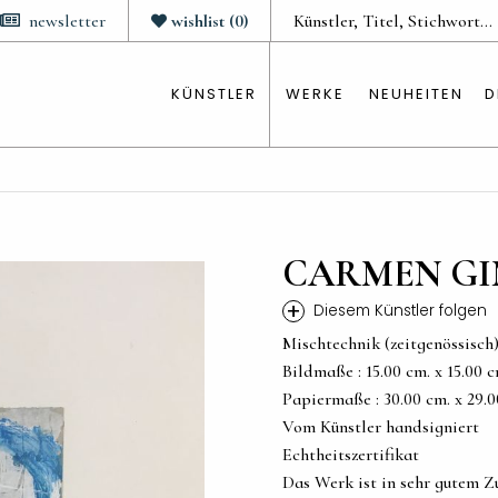
newsletter
wishlist
(
0
)
KÜNSTLER
WERKE
NEUHEITEN
D
CARMEN GI
+
Diesem Künstler folgen
Mischtechnik (zeitgenössisch
Bildmaße : 15.00 cm. x 15.00 cm.
Papiermaße : 30.00 cm. x 29.00 
Vom Künstler handsigniert
Echtheitszertifikat
Das Werk ist in sehr gutem Z