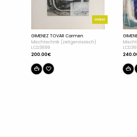
Unikat
GIMEN
GIMENEZ TOVAR Carmen
Mischt
Mischtechnik (zeitgenössisch)
LCD36
LCD3699
240.
200.00€