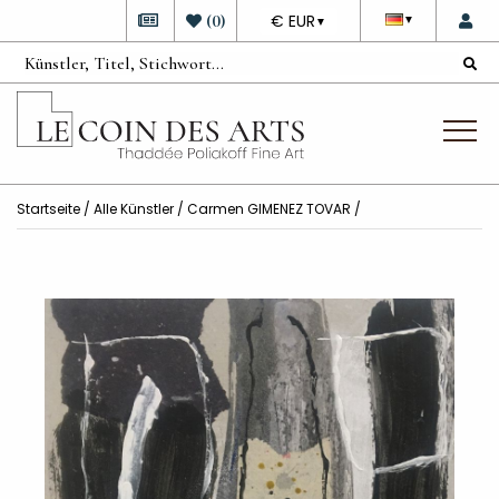
DEVISE
(
0
)
€ EUR
▼
▼
Startseite
/
Alle Künstler
/
Carmen GIMENEZ TOVAR
/