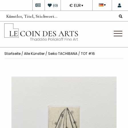
DEVISE
(
0
)
€ EUR
▼
▼
Startseite
/
Alle Künstler
/
Seiko TACHIBANA
/ TOT #16