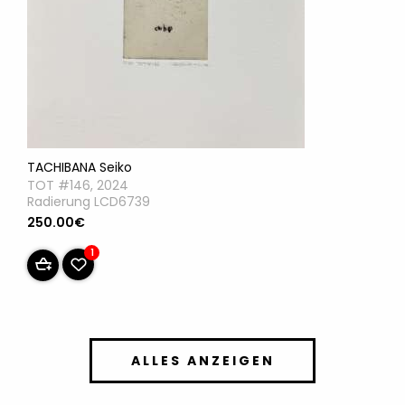
TACHIBANA Seiko
TOT #146, 2024
Radierung LCD6739
250.00€
1
ALLES ANZEIGEN