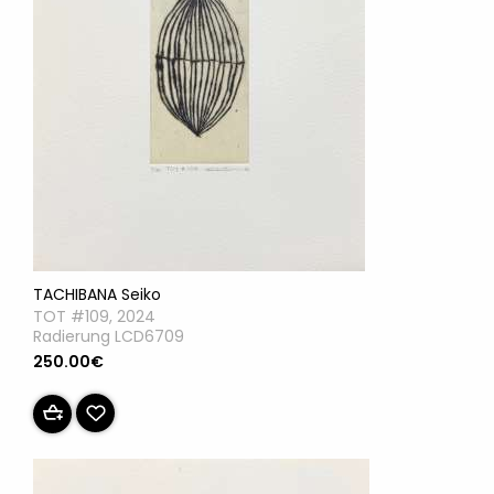
TACHIBANA Seiko
TOT #109, 2024
Radierung LCD6709
250.00€