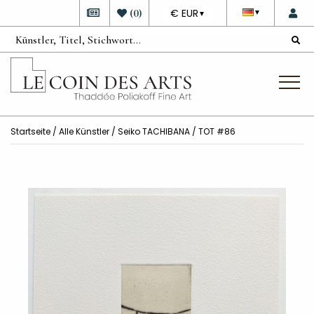
DEVISE
(
0
)
€ EUR
▼
▼
Startseite
/
Alle Künstler
/
Seiko TACHIBANA
/ TOT #86