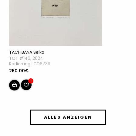
TACHIBANA Seiko
TOT #146, 2024
Radierung LCD6739
250.00€
1
ALLES ANZEIGEN