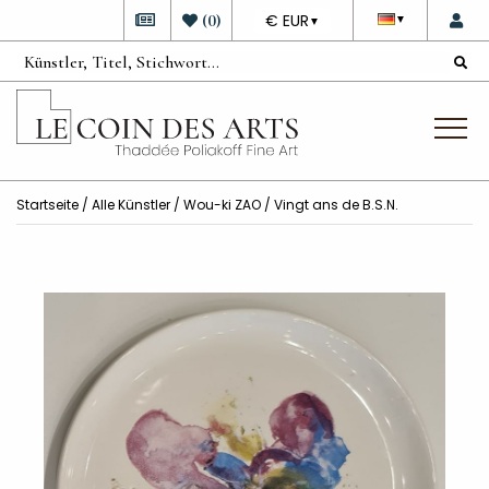
DEVISE
(
0
)
€ EUR
▼
▼
Startseite
/
Alle Künstler
/
Wou-ki ZAO
/ Vingt ans de B.S.N.