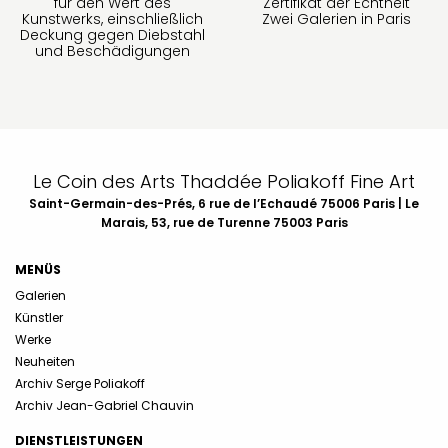
für den Wert des
Zertifikat der Echtheit
Kunstwerks, einschließlich
Zwei Galerien in Paris
Deckung gegen Diebstahl
und Beschädigungen
Le Coin des Arts Thaddée Poliakoff Fine Art
Saint-Germain-des-Prés, 6 rue de l’Echaudé 75006 Paris | Le
Marais, 53, rue de Turenne 75003 Paris
MENÜS
Galerien
Künstler
Werke
Neuheiten
Archiv Serge Poliakoff
Archiv Jean-Gabriel Chauvin
DIENSTLEISTUNGEN