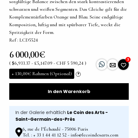
sorgfältige Balance zwischen den stark kontrastierenden
schwarzen und weißen Segmenten. Das Gleiche gilt für die
Komplementärfarben Orange und Blau. Seine endgültige
Komposition, luftig und mit spürbarer Tiefe, weckt die
Spritzigkeit der Form.
Ref : LCD5524
6 000,00€
3
( $6,933.37 - £5,147.09 - CHF 5 590,24 )
+
130,00€
Rahmen (Optional)
?
In den Warenkorb
In der Galerie erhältlich
Le Coin des Arts -
Saint-Germain-des-Prés
6, rue de l’Échaudé - 75006 Paris
Tel. : + 33 1 44 41 12 52 - info@lecoindesarts.com