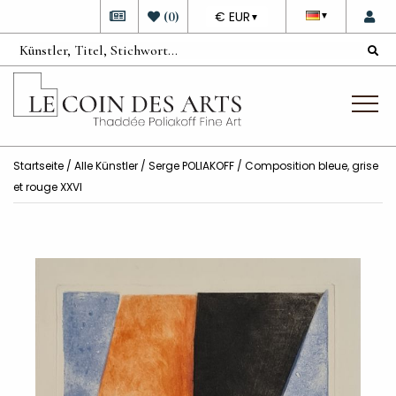
DEVISE
(
0
)
€ EUR
▼
▼
Startseite
/
Alle Künstler
/
Serge POLIAKOFF
/ Composition bleue, grise
et rouge XXVI