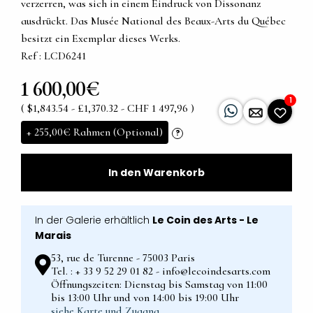
verzerren, was sich in einem Eindruck von Dissonanz
ausdrückt. Das Musée National des Beaux-Arts du Québec
besitzt ein Exemplar dieses Werks.
Ref : LCD6241
1 600,00€
1
( $1,843.54 - £1,370.32 - CHF 1 497,96 )
+
255,00€
Rahmen (Optional)
?
In den Warenkorb
In der Galerie erhältlich
Le Coin des Arts - Le
Marais
53, rue de Turenne - 75003 Paris
Tel. : + 33 9 52 29 01 82 - info@lecoindesarts.com
Öffnungszeiten: Dienstag bis Samstag von 11:00
bis 13:00 Uhr und von 14:00 bis 19:00 Uhr
siehe Karte und Zugang