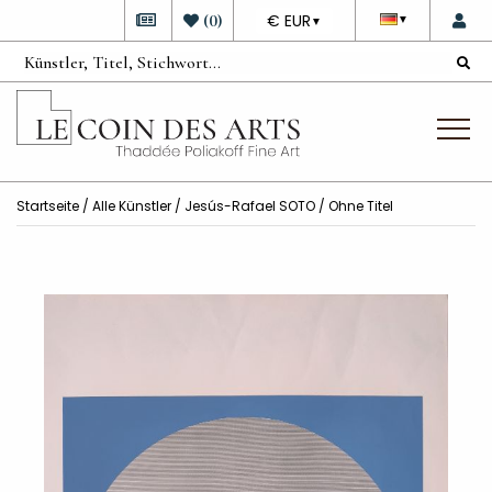
DEVISE
(
0
)
€ EUR
▼
▼
Startseite
/
Alle Künstler
/
Jesús-Rafael SOTO
/ Ohne Titel