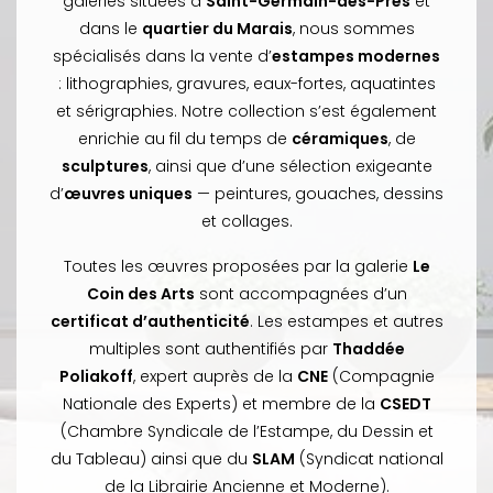
galeries situées à
Saint-Germain-des-Prés
et
dans le
quartier du Marais
, nous sommes
spécialisés dans la vente d’
estampes modernes
: lithographies, gravures, eaux-fortes, aquatintes
et sérigraphies. Notre collection s’est également
enrichie au fil du temps de
céramiques
, de
sculptures
, ainsi que d’une sélection exigeante
d’
œuvres uniques
— peintures, gouaches, dessins
et collages.
Toutes les œuvres proposées par la galerie
Le
Coin des Arts
sont accompagnées d’un
certificat d’authenticité
. Les estampes et autres
multiples sont authentifiés par
Thaddée
Poliakoff
, expert auprès de la
CNE
(Compagnie
Nationale des Experts) et membre de la
CSEDT
(Chambre Syndicale de l’Estampe, du Dessin et
du Tableau) ainsi que du
SLAM
(Syndicat national
de la Librairie Ancienne et Moderne).