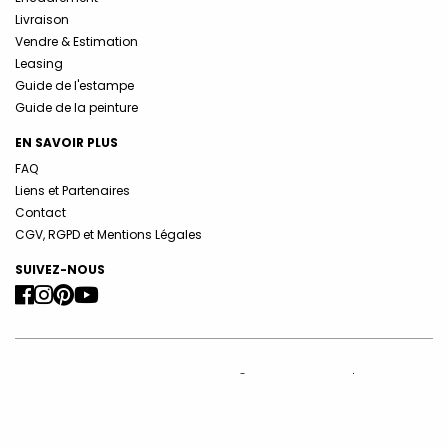
Livraison
Vendre & Estimation
Leasing
Guide de l'estampe
Guide de la peinture
EN SAVOIR PLUS
FAQ
Liens et Partenaires
Contact
CGV, RGPD et Mentions Légales
SUIVEZ-NOUS
Copyright 2026 Le Coin des Arts - ©ADAGP - Galerie d'estampes
originales -
info@lecoindesarts.com
La galerie Le Coin des Arts est membre de la Compagnie Nationale
des Experts et membre de la Chambre Syndicale de l’Estampe, du